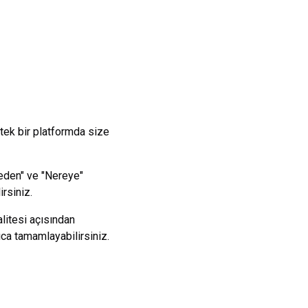
 tek bir platformda size
reden" ve "Nereye"
irsiniz.
alitesi açısından
ıca tamamlayabilirsiniz.