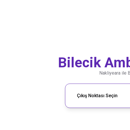
Bilecik
Amba
Nakliyeara ile
B
Nakliye Rotası Ara
Çıkış Noktası Seçin