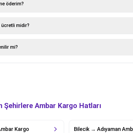
ime öderim?
ücretli midir?
enilir mi?
m Şehirlere Ambar Kargo Hatları
mbar Kargo
Bilecik
→
Adıyaman
Amba