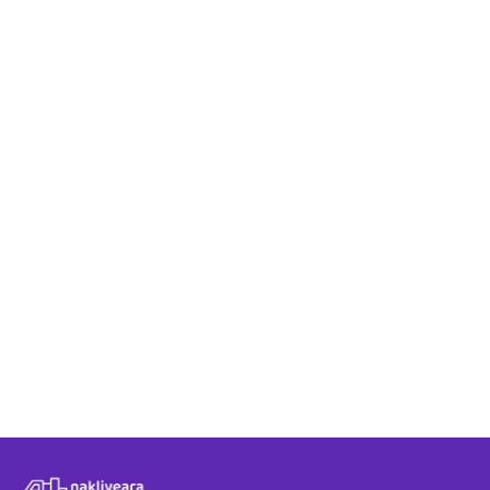
Van - Giresun rotasında teklif aldıktan sonra süreç
nasıl ilerler?
Nakliyeara üzerinden Van - Giresun arası hizmet
almak ücretli mi?
Van - Giresun arasında verilen fiyat teklifleri
güvenilir midir?