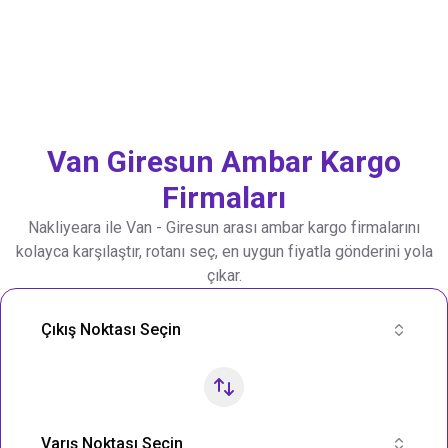
Van
Giresun
Ambar Kargo
Firmaları
Nakliyeara ile
Van
-
Giresun
arası ambar kargo firmalarını
kolayca karşılaştır, rotanı seç, en uygun fiyatla gönderini yola
çıkar.
Nakliye Rotası Ara
Çıkış Noktası Seçin
Varış Noktası Seçin