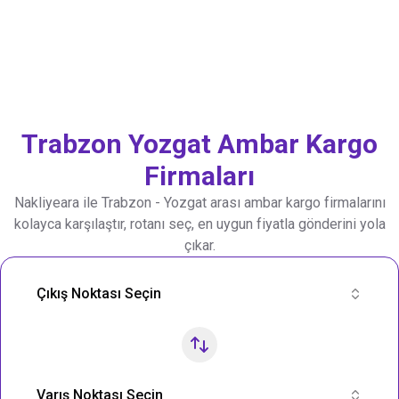
Trabzon
Yozgat
Ambar Kargo
Firmaları
Nakliyeara ile
Trabzon
-
Yozgat
arası ambar kargo firmalarını
kolayca karşılaştır, rotanı seç, en uygun fiyatla gönderini yola
çıkar.
Nakliye Rotası Ara
Çıkış Noktası Seçin
Varış Noktası Seçin