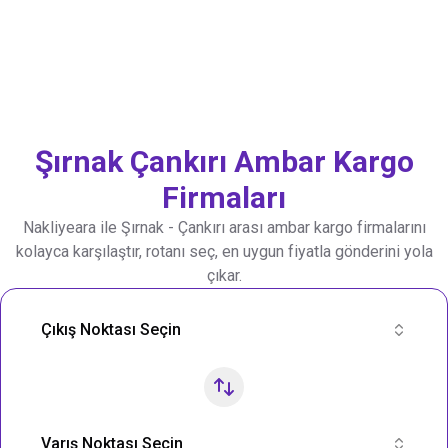
Şırnak
Çankırı
Ambar Kargo
Firmaları
Nakliyeara ile
Şırnak
-
Çankırı
arası ambar kargo firmalarını
kolayca karşılaştır, rotanı seç, en uygun fiyatla gönderini yola
çıkar.
Nakliye Rotası Ara
Çıkış Noktası Seçin
Varış Noktası Seçin