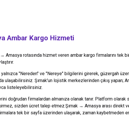
ya
Ambar Kargo Hizmeti
→
Amasya
rotasında hizmet veren ambar kargo firmalarını tek bi
aştırır.
alnızca "Nereden" ve "Nereye" bilgilerini girerek, güzergah üzeri
da ulaşabilirsiniz.
Şırnak
'un lojistik merkezlerinden çıkış yapan;
A
ca listeleyebilirsiniz.
lerini doğrudan firmalardan almanıza olanak tanır. Platform olarak 
 girmez, sizden ücret talep etmez.
Şırnak
→
Amasya
arası direkt v
firmalara tek bir sayfa üzerinden ulaşarak, zaman kaybetmeden en