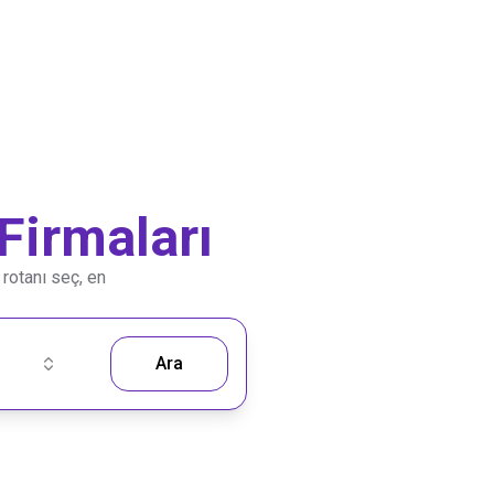
irmaları
 rotanı seç, en
Ara