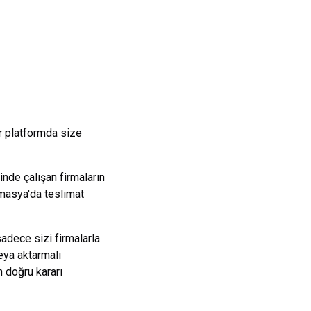
r platformda size
nde çalışan firmaların
masya
'da teslimat
sadece sizi firmalarla
eya aktarmalı
 doğru kararı