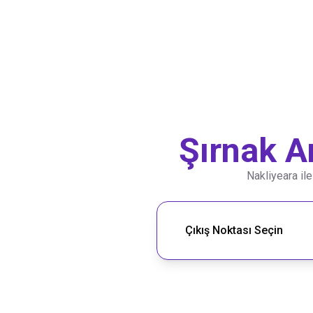
Şırnak
A
Nakliyeara il
Nakliye Rotası Ara
Çıkış Noktası Seçin