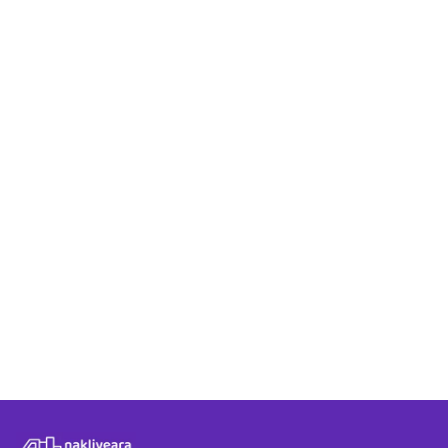
Sinop - Düzce rotasında teklif aldıktan sonra süreç
nasıl ilerler?
Nakliyeara üzerinden Sinop - Düzce arası hizmet
almak ücretli mi?
Sinop - Düzce arasında verilen fiyat teklifleri
güvenilir midir?