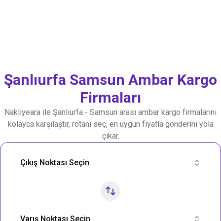
Şanlıurfa
Samsun
Ambar Kargo
Firmaları
Nakliyeara ile
Şanlıurfa
-
Samsun
arası ambar kargo firmalarını
kolayca karşılaştır, rotanı seç, en uygun fiyatla gönderini yola
çıkar.
Nakliye Rotası Ara
Çıkış Noktası Seçin
Varış Noktası Seçin