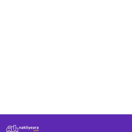
Ordu - İstanbul taş
Ordu - İstanbul rot
Nakliyeara üzerind
Ordu - İstanbul aras