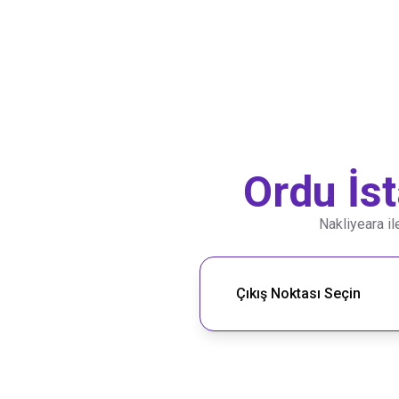
Ordu
İs
Nakliyeara i
Nakliye Rotası Ara
Çıkış Noktası Seçin