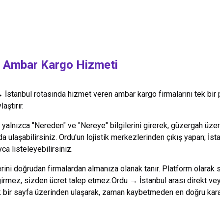
Ambar Kargo Hizmeti
→
İstanbul
rotasında hizmet veren ambar kargo firmalarını tek bir
aştırır.
alnızca "Nereden" ve "Nereye" bilgilerini girerek, güzergah üzeri
da ulaşabilirsiniz.
Ordu
'un lojistik merkezlerinden çıkış yapan;
İst
ca listeleyebilirsiniz.
lerini doğrudan firmalardan almanıza olanak tanır. Platform olarak 
 girmez, sizden ücret talep etmez.
Ordu
→
İstanbul
arası direkt vey
k bir sayfa üzerinden ulaşarak, zaman kaybetmeden en doğru kararı