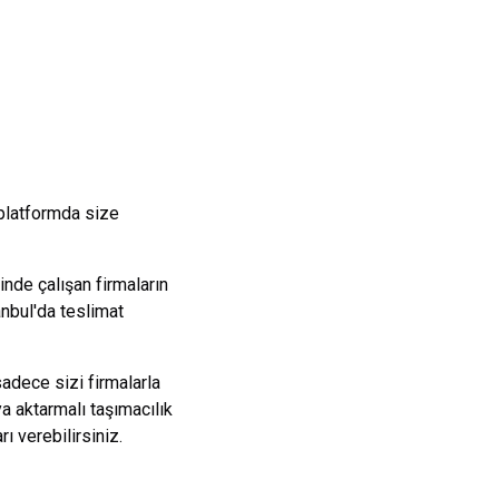
 platformda size
nde çalışan firmaların
anbul
'da teslimat
sadece sizi firmalarla
a aktarmalı taşımacılık
 verebilirsiniz.