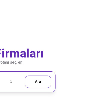
irmaları
rotanı seç, en
Ara