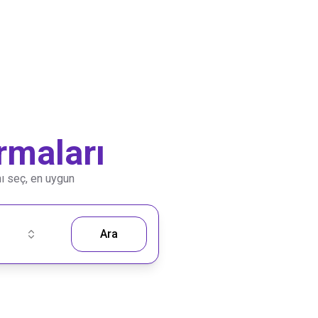
rmaları
nı seç, en uygun
Ara