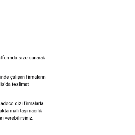
latformda size sunarak
nde çalışan firmaların
lis
'da teslimat
sadece sizi firmalarla
aktarmalı taşımacılık
 verebilirsiniz.