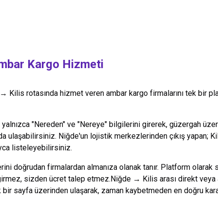
bar Kargo Hizmeti
→
Kilis
rotasında hizmet veren ambar kargo firmalarını tek bir p
alnızca "Nereden" ve "Nereye" bilgilerini girerek, güzergah üzeri
da ulaşabilirsiniz.
Niğde
'un lojistik merkezlerinden çıkış yapan;
Ki
ca listeleyebilirsiniz.
lerini doğrudan firmalardan almanıza olanak tanır. Platform olarak 
 girmez, sizden ücret talep etmez.
Niğde
→
Kilis
arası direkt veya 
k bir sayfa üzerinden ulaşarak, zaman kaybetmeden en doğru kararı