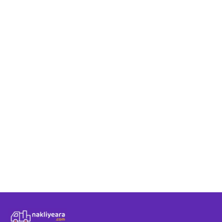
Niğde - Kilis taşıma
Niğde - Kilis rotas
Nakliyeara üzerind
Niğde - Kilis arasın