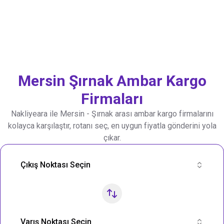
Mersin
Şırnak
Ambar Kargo
Firmaları
Nakliyeara ile
Mersin
-
Şırnak
arası ambar kargo firmalarını
kolayca karşılaştır, rotanı seç, en uygun fiyatla gönderini yola
çıkar.
Nakliye Rotası Ara
Çıkış Noktası Seçin
Varış Noktası Seçin