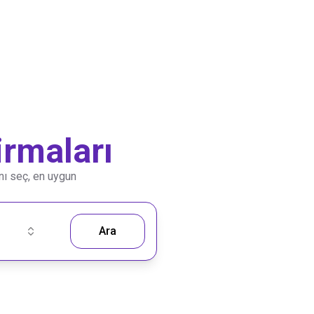
rmaları
anı seç, en uygun
Ara