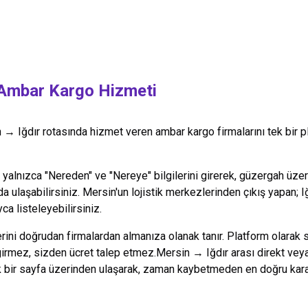
Ambar Kargo Hizmeti
n
→
Iğdır
rotasında hizmet veren ambar kargo firmalarını tek bir 
alnızca "Nereden" ve "Nereye" bilgilerini girerek, güzergah üzeri
da ulaşabilirsiniz.
Mersin
'un lojistik merkezlerinden çıkış yapan;
I
ca listeleyebilirsiniz.
lerini doğrudan firmalardan almanıza olanak tanır. Platform olarak 
 girmez, sizden ücret talep etmez.
Mersin
→
Iğdır
arası direkt veya
k bir sayfa üzerinden ulaşarak, zaman kaybetmeden en doğru kararı