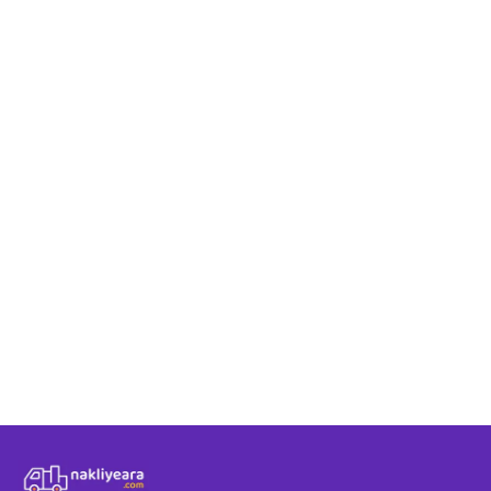
Mersin - Iğdır taşım
Mersin - Iğdır rota
Nakliyeara üzerind
Mersin - Iğdır arası