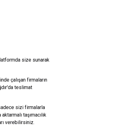
platformda size sunarak
nde çalışan firmaların
ğdır
'da teslimat
sadece sizi firmalarla
 aktarmalı taşımacılık
 verebilirsiniz.