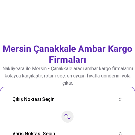
Mersin
Çanakkale
Ambar Kargo
Firmaları
Nakliyeara ile
Mersin
-
Çanakkale
arası ambar kargo firmalarını
kolayca karşılaştır, rotanı seç, en uygun fiyatla gönderini yola
çıkar.
Nakliye Rotası Ara
Çıkış Noktası Seçin
Varış Noktası Seçin