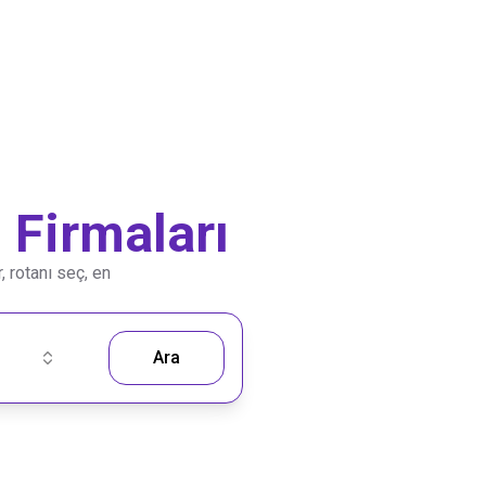
Firmaları
, rotanı seç, en
Ara