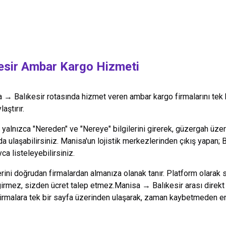
esir
Ambar Kargo Hizmeti
a
→
Balıkesir
rotasında hizmet veren ambar kargo firmalarını tek 
aştırır.
alnızca "Nereden" ve "Nereye" bilgilerini girerek, güzergah üzeri
da ulaşabilirsiniz.
Manisa
'un lojistik merkezlerinden çıkış yapan;
B
ca listeleyebilirsiniz.
lerini doğrudan firmalardan almanıza olanak tanır. Platform olarak 
 girmez, sizden ücret talep etmez.
Manisa
→
Balıkesir
arası direkt
firmalara tek bir sayfa üzerinden ulaşarak, zaman kaybetmeden en