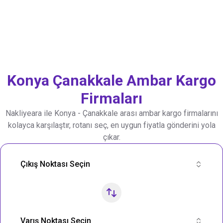
Konya
Çanakkale
Ambar Kargo
Firmaları
Nakliyeara ile
Konya
-
Çanakkale
arası ambar kargo firmalarını
kolayca karşılaştır, rotanı seç, en uygun fiyatla gönderini yola
çıkar.
Nakliye Rotası Ara
Çıkış Noktası Seçin
Varış Noktası Seçin