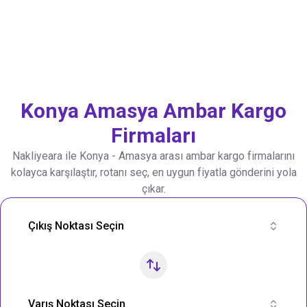
Konya
Amasya
Ambar Kargo
Firmaları
Nakliyeara ile
Konya
-
Amasya
arası ambar kargo firmalarını
kolayca karşılaştır, rotanı seç, en uygun fiyatla gönderini yola
çıkar.
Nakliye Rotası Ara
Çıkış Noktası Seçin
Varış Noktası Seçin