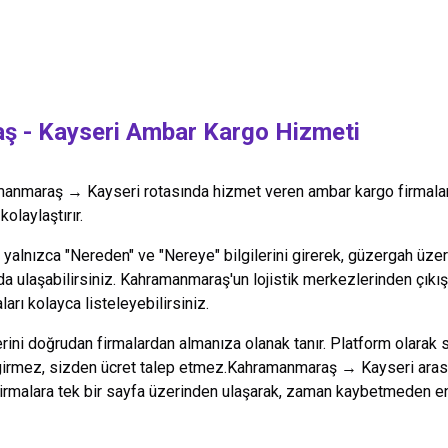
aş
-
Kayseri
Ambar Kargo Hizmeti
manmaraş
→
Kayseri
rotasında hizmet veren ambar kargo firmaları
olaylaştırır.
alnızca "Nereden" ve "Nereye" bilgilerini girerek, güzergah üzeri
da ulaşabilirsiniz.
Kahramanmaraş
'un lojistik merkezlerinden çıkı
arı kolayca listeleyebilirsiniz.
lerini doğrudan firmalardan almanıza olanak tanır. Platform olarak 
 girmez, sizden ücret talep etmez.
Kahramanmaraş
→
Kayseri
aras
firmalara tek bir sayfa üzerinden ulaşarak, zaman kaybetmeden en