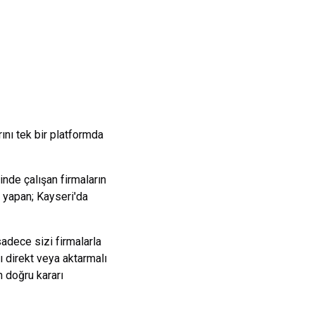
nı tek bir platformda
nde çalışan firmaların
ş yapan;
Kayseri
'da
sadece sizi firmalarla
ı direkt veya aktarmalı
 doğru kararı