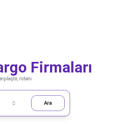
rgo Firmaları
şılaştır, rotanı
Ara