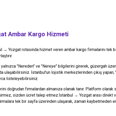
at
Ambar Kargo Hizmeti
ul
→
Yozgat
rotasında hizmet veren ambar kargo firmalarını tek b
aştırır.
alnızca "Nereden" ve "Nereye" bilgilerini girerek, güzergah üzeri
da ulaşabilirsiniz.
İstanbul
'un lojistik merkezlerinden çıkış yapan;
ca listeleyebilirsiniz.
lerini doğrudan firmalardan almanıza olanak tanır. Platform olarak 
 girmez, sizden ücret talep etmez.
İstanbul
→
Yozgat
arası direkt 
firmalara tek bir sayfa üzerinden ulaşarak, zaman kaybetmeden en