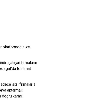
ir platformda size
nde çalışan firmaların
Yozgat
'da teslimat
sadece sizi firmalarla
veya aktarmalı
 doğru kararı