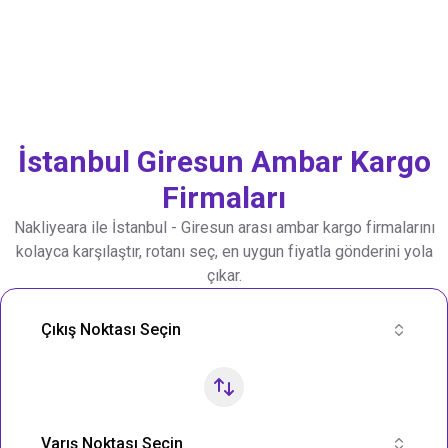
İstanbul
Giresun
Ambar Kargo
Firmaları
Nakliyeara ile
İstanbul
-
Giresun
arası ambar kargo firmalarını
kolayca karşılaştır, rotanı seç, en uygun fiyatla gönderini yola
çıkar.
Nakliye Rotası Ara
Çıkış Noktası Seçin
Varış Noktası Seçin