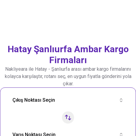
Hatay
Şanlıurfa
Ambar Kargo
Firmaları
Nakliyeara ile
Hatay
-
Şanlıurfa
arası ambar kargo firmalarını
kolayca karşılaştır, rotanı seç, en uygun fiyatla gönderini yola
çıkar.
Nakliye Rotası Ara
Çıkış Noktası Seçin
Varış Noktası Seçin