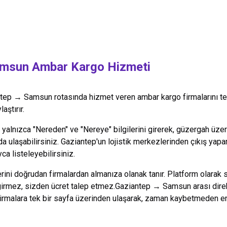
msun
Ambar Kargo Hizmeti
tep
→
Samsun
rotasında hizmet veren ambar kargo firmalarını te
aştırır.
alnızca "Nereden" ve "Nereye" bilgilerini girerek, güzergah üzeri
da ulaşabilirsiniz.
Gaziantep
'un lojistik merkezlerinden çıkış yapa
ca listeleyebilirsiniz.
lerini doğrudan firmalardan almanıza olanak tanır. Platform olarak 
 girmez, sizden ücret talep etmez.
Gaziantep
→
Samsun
arası dire
firmalara tek bir sayfa üzerinden ulaşarak, zaman kaybetmeden en