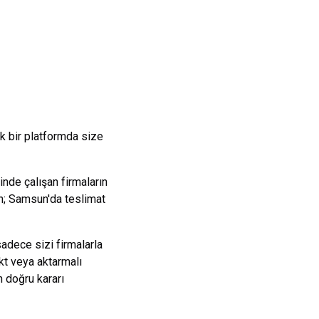
k bir platformda size
nde çalışan firmaların
n;
Samsun
'da teslimat
sadece sizi firmalarla
kt veya aktarmalı
 doğru kararı