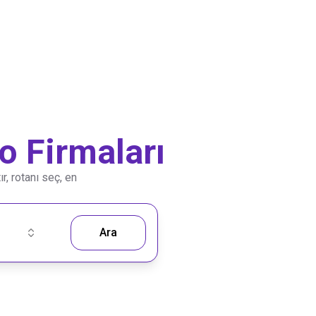
 Firmaları
r, rotanı seç, en
Ara