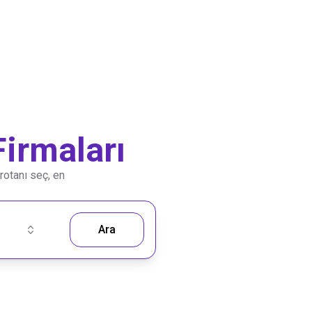
irmaları
 rotanı seç, en
Ara