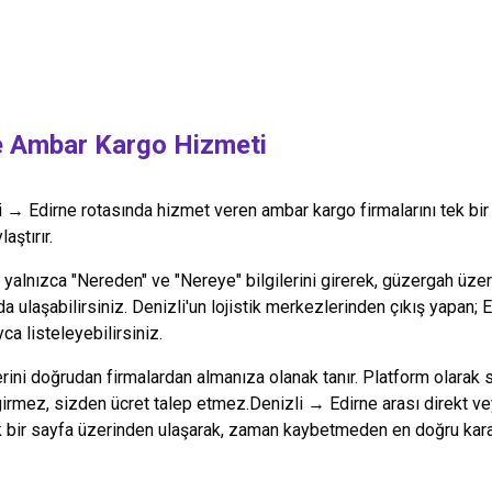
e
Ambar Kargo Hizmeti
i
→
Edirne
rotasında hizmet veren ambar kargo firmalarını tek bir
aştırır.
alnızca "Nereden" ve "Nereye" bilgilerini girerek, güzergah üzeri
da ulaşabilirsiniz.
Denizli
'un lojistik merkezlerinden çıkış yapan;
E
ca listeleyebilirsiniz.
lerini doğrudan firmalardan almanıza olanak tanır. Platform olarak 
 girmez, sizden ücret talep etmez.
Denizli
→
Edirne
arası direkt ve
k bir sayfa üzerinden ulaşarak, zaman kaybetmeden en doğru kararı