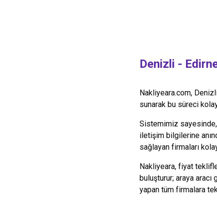
Denizli
-
Edirn
Nakliyeara.com,
Denizl
sunarak bu süreci kolayl
Sistemimiz sayesinde, y
iletişim bilgilerine anın
sağlayan firmaları kolay
Nakliyeara, fiyat teklif
buluşturur; araya aracı
yapan tüm firmalara te