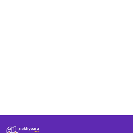
Denizli - Edirne taş
Denizli - Edirne ro
Nakliyeara üzerind
Denizli - Edirne ara