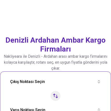
Denizli
Ardahan
Ambar Kargo
Firmaları
Nakliyeara ile
Denizli
-
Ardahan
arası ambar kargo firmalarını
kolayca karşılaştır, rotanı seç, en uygun fiyatla gönderini yola
çıkar.
Nakliye Rotası Ara
Çıkış Noktası Seçin
Varış Noktası Seçin