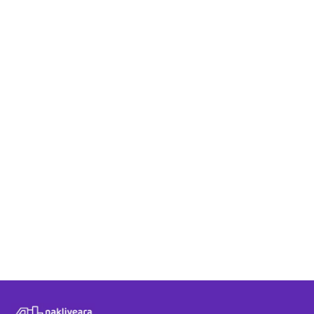
Antalya - Ordu rotasında teklif aldıktan sonra süreç
nasıl ilerler?
Nakliyeara üzerinden Antalya - Ordu arası hizmet
almak ücretli mi?
Antalya - Ordu arasında verilen fiyat teklifleri
güvenilir midir?