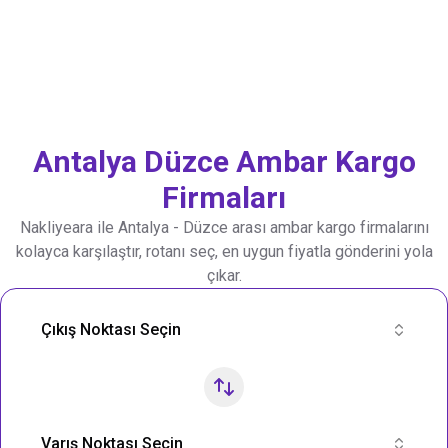
Antalya
Düzce
Ambar Kargo
Firmaları
Nakliyeara ile
Antalya
-
Düzce
arası ambar kargo firmalarını
kolayca karşılaştır, rotanı seç, en uygun fiyatla gönderini yola
çıkar.
Nakliye Rotası Ara
Çıkış Noktası Seçin
Varış Noktası Seçin