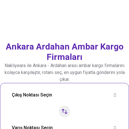
Ankara
Ardahan
Ambar Kargo
Firmaları
Nakliyeara ile
Ankara
-
Ardahan
arası ambar kargo firmalarını
kolayca karşılaştır, rotanı seç, en uygun fiyatla gönderini yola
çıkar.
Nakliye Rotası Ara
Çıkış Noktası Seçin
Varış Noktası Seçin